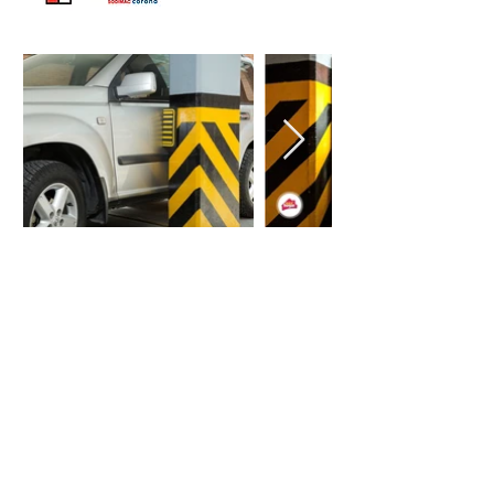
¿Quieres comunicarte
con nosotros?
Nuestro objetivo es facilitarte
la vida en el hogar con cada
una de nuestras prácticas
soluciones
(+57)3166345759
Ponte en contacto con nuestras oficinas en
Bogotá, para que podamos resolver todas tus