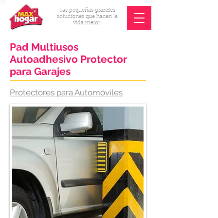
Las pequeñas grandes
soluciones que hacen la
vida mejor!
Pad Multiusos
Autoadhesivo Protector
para Garajes
Protectores para Automóviles