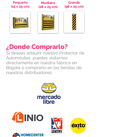
Pequeño
Grande
Mediano
(15 x 25 cm)
(98 x 25 cm)
(28 x 25 cm)
¿Donde Comprarlo?
Si deseas adquirir nuestro Protector de
Automóviles, puedes visitarnos
directamente en nuestra fábrica en
Bogotá o comprarlo en las tiendas de
nuestros distribuidores.