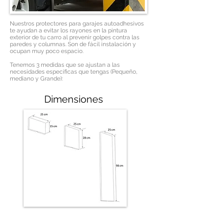
Nuestros protectores para garajes autoadhesivos
te ayudan a evitar los rayones en la pintura
exterior de tu carro al prevenir golpes contra las
paredes y columnas. Son de fácil instalación y
ocupan muy poco espacio.
Tenemos 3 medidas que se ajustan a las
necesidades específicas que tengas (Pequeño,
mediano y Grande):
Dimensiones