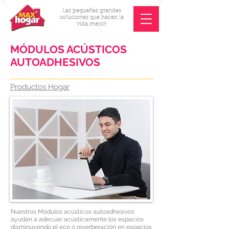
Las pequeñas grandes
soluciones que hacen la
vida mejor!
MÓDULOS ACÚSTICOS
AUTOADHESIVOS
Productos Hogar
Nuestros Módulos acústicos autoadhesivos
ayudan a adecuar acústicamente los espacios
disminuyendo el eco o reverberación en espacios