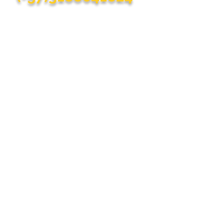
Ponte en contacto con nuestras oficinas en
Bogotá, para que podamos resolver todas
tus dudas sobre nuestros productos Max
Hogar.
Ayuda y Asistencia
(+57)
601 8219226
(+57)
3188041624
(+57)3166345759
(+57)
3158743890
(+57)
3158743897
(+57)3152426950
servicioalcliente@maxhogar.com
info@maxhogar.com
Max Hogar es una
marca de :
GRANSORI SAS