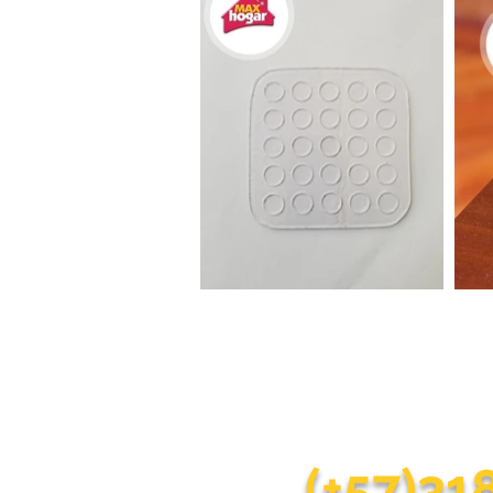
¿Quieres c
Nuestro objetivo es fac
(+57)3