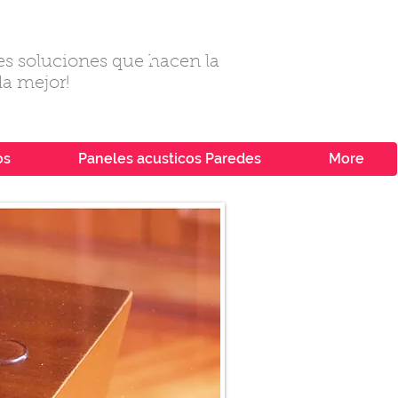
s soluciones que hacen la
da mejor!
os
Paneles acusticos Paredes
More