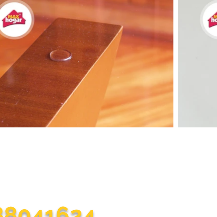
omunicarte con nosotros?
ilitarte la vida en el hogar con cada una de nuestras práctic
188041624